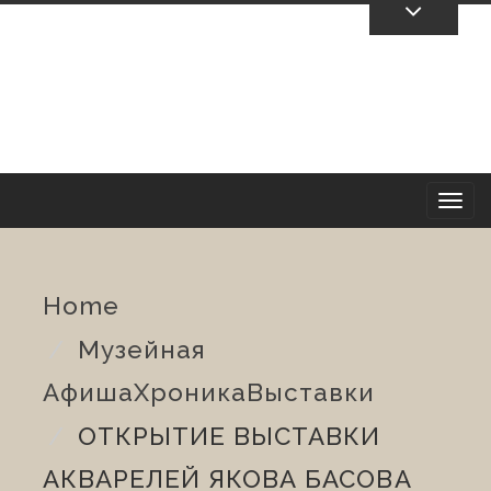
Skip
To
Content
T
o
Home
g
Музейная
g
Афиша
Хроника
Выставки
l
ОТКРЫТИЕ ВЫСТАВКИ
e
АКВАРЕЛЕЙ ЯКОВА БАСОВА