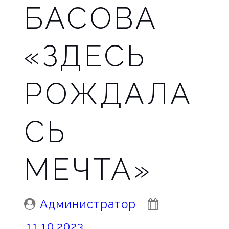
БАСОВА
«ЗДЕСЬ
РОЖДАЛА
СЬ
МЕЧТА»
Posted
Posted
Администратор
By:
On:
11.10.2023