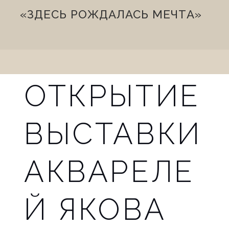
n
«ЗДЕСЬ РОЖДАЛАСЬ МЕЧТА»
a
v
i
ОТКРЫТИЕ
g
a
ВЫСТАВКИ
t
АКВАРЕЛЕ
i
o
Й ЯКОВА
n