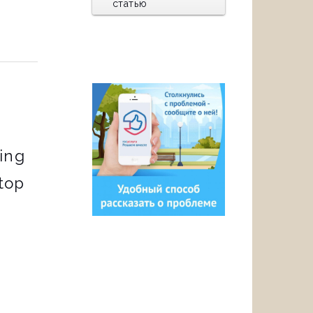
статью
ing
stop