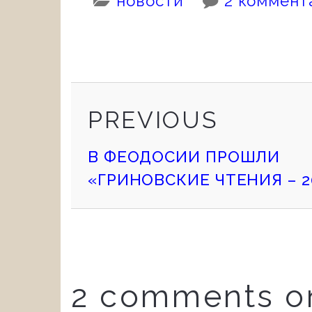
новости
2 коммент
PREVIOUS
Continue
PREVIOUS
POST
В ФЕОДОСИИ ПРОШЛИ
Reading
«ГРИНОВСКИЕ ЧТЕНИЯ – 2
2 comments o