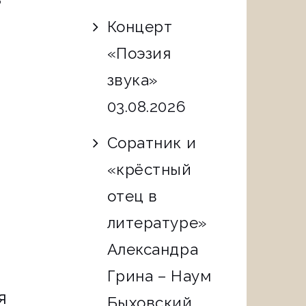
й
Концерт
«Поэзия
звука»
03.08.2026
Соратник и
«крёстный
отец в
литературе»
Александра
Грина – Наум
я
Быховский.