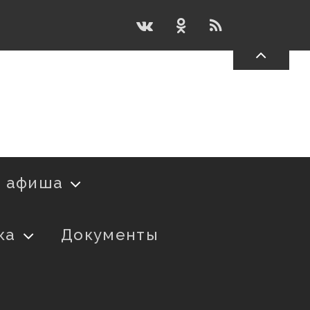
я афиша
ка
Документы