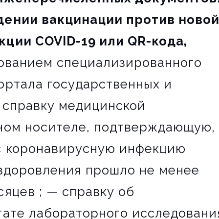
дении вакцинации против ново
ции COVID-19 или QR-кода,
зованием специализированного
ортала государственных и
 справку медицинской
ном носителе, подтверждающую,
с коронавирусную инфекцию
выздоровления прошло не менее
яцев ; — справку об
тате лабораторного исследовани