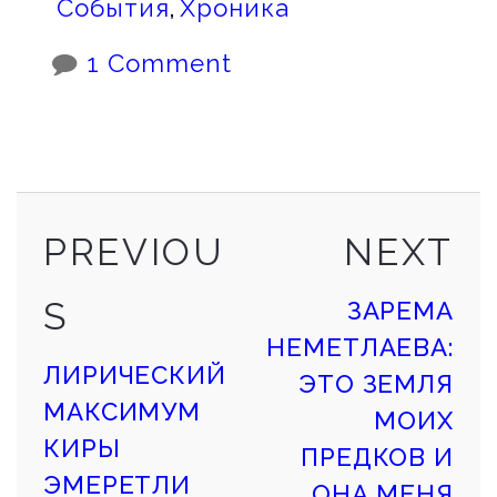
События
,
Хроника
1 Comment
PREVIOUS
NE
Continue
PREVIOU
NEXT
POST
PO
S
ЗАРЕМА
Reading
НЕМЕТЛАЕВА:
ЛИРИЧЕСКИЙ
ЭТО ЗЕМЛЯ
МАКСИМУМ
МОИХ
КИРЫ
ПРЕДКОВ И
ЭМЕРЕТЛИ
ОНА МЕНЯ