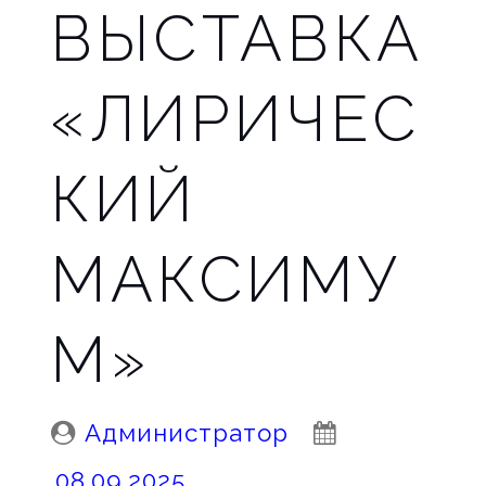
ВЫСТАВКА
«ЛИРИЧЕС
КИЙ
МАКСИМУ
М»
Posted
Posted
Администратор
By:
On:
08.09.2025