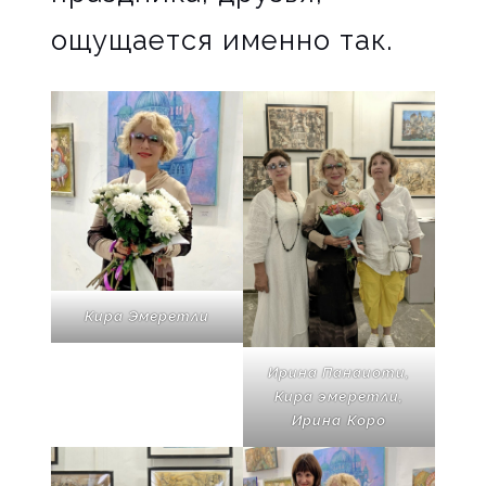
ощущается именно так.
Кира Эмеретли
Ирина Панаиоти,
Кира эмеретли,
Ирина Коро