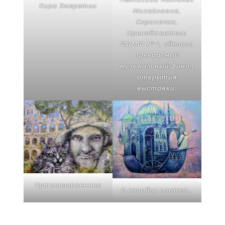
Кира Эмеретли
Михайловна,
Скрипачка,
Преподаватель
ФДМШ № 1, сделала
прекрасный
музыкальный финал
открытия
выставки.
Путешественник
И корабль плывет…