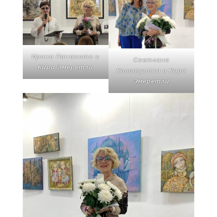
Ирина Панаиоти и
Светлана
Кира Эмеретли
Колотупова и Кира
Эмеретли