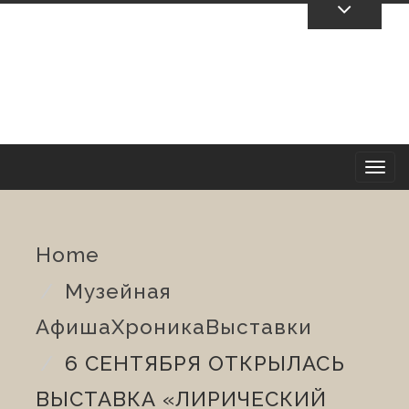
Skip
To
Content
T
o
Home
g
Музейная
g
Афиша
Хроника
Выставки
l
6 СЕНТЯБРЯ ОТКРЫЛАСЬ
e
ВЫСТАВКА «ЛИРИЧЕСКИЙ