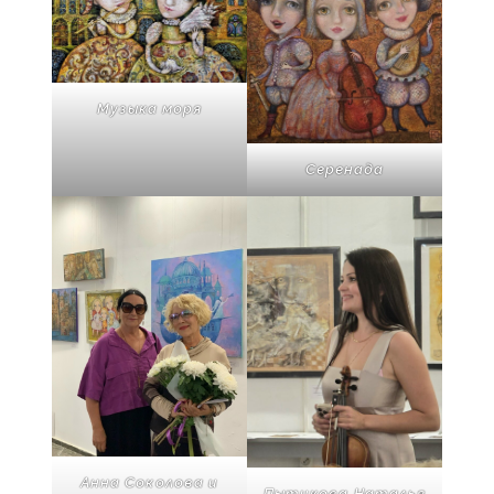
Музыка моря
Серенада
Анна Соколова и
Пытикова Наталья