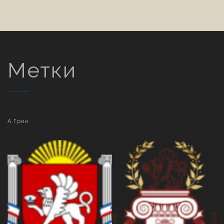
Метки
А.Грин