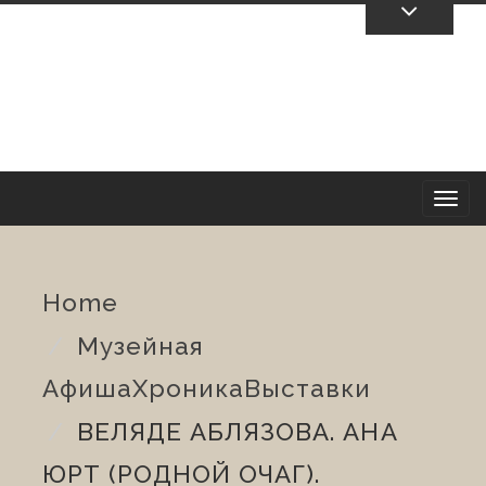
Skip
To
Content
T
o
Home
g
Музейная
g
Афиша
Хроника
Выставки
l
ВЕЛЯДЕ АБЛЯЗОВА. АНА
e
ЮРТ (РОДНОЙ ОЧАГ).