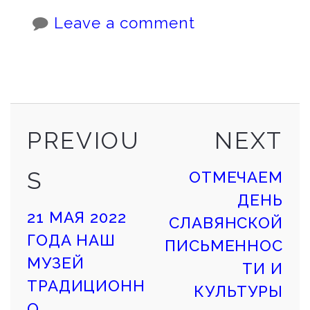
Leave a comment
PREVIOUS
NE
Continue
PREVIOU
NEXT
POST
PO
S
ОТМЕЧАЕМ
Reading
ДЕНЬ
21 МАЯ 2022
СЛАВЯНСКОЙ
ГОДА НАШ
ПИСЬМЕННОС
МУЗЕЙ
ТИ И
ТРАДИЦИОНН
КУЛЬТУРЫ
О