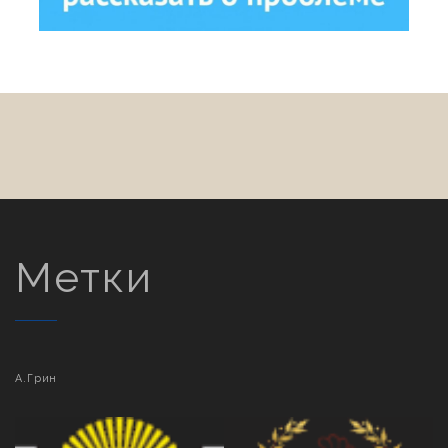
Метки
А.Грин