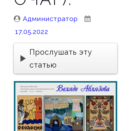
Posted
Posted
Администратор
By:
On:
17.05.2022
Прослушать эту
статью