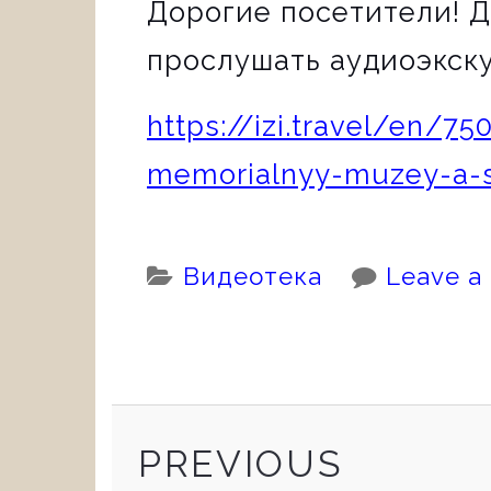
Дорогие посетители! 
прослушать аудиоэкску
https://izi.travel/en/75
memorialnyy-muzey-a-s
Categories:
Видеотека
Leave a
PREVIOUS
Continue
PREVIOUS