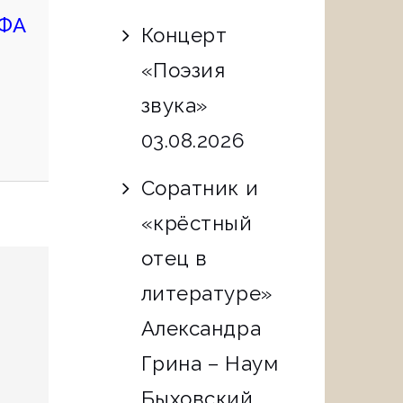
POST
ФА
Концерт
«Поэзия
звука»
03.08.2026
Соратник и
«крёстный
отец в
литературе»
Александра
Грина – Наум
Быховский.