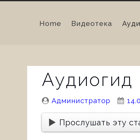
Home
Видеотека
Ауд
Аудиогид
Posted
Pos
Администратор
14.
By:
On:
Прослушать эту ст