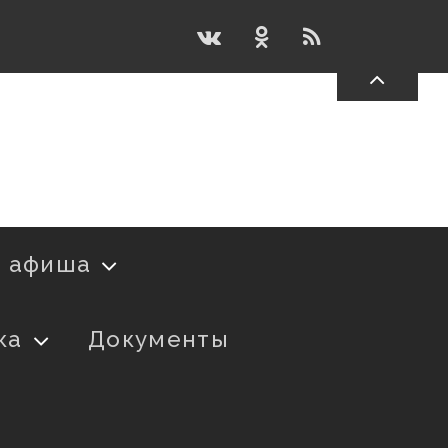
я афиша
ка
Документы