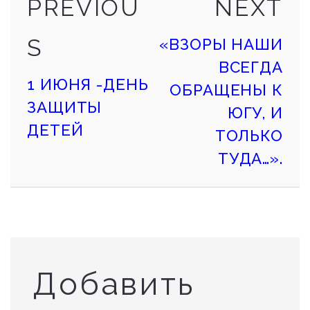
PREVIOUS
NE
Continue
PREVIOU
NEXT
POST
PO
S
«ВЗОРЫ НАШИ
Reading
ВСЕГДА
1 ИЮНЯ -ДЕНЬ
ОБРАЩЕНЫ К
ЗАЩИТЫ
ЮГУ, И
ДЕТЕЙ
ТОЛЬКО
ТУДА…».
Добавить