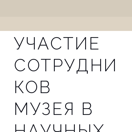
n
a
v
УЧАСТИЕ
i
g
СОТРУДНИ
a
t
КОВ
i
МУЗЕЯ В
o
n
НАУЧНЫХ