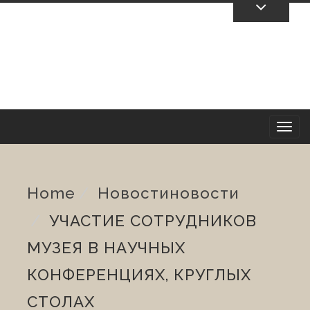
Skip
To
Content
T
o
Home
Новости
Новости
g
УЧАСТИЕ СОТРУДНИКОВ
g
МУЗЕЯ В НАУЧНЫХ
l
КОНФЕРЕНЦИЯХ, КРУГЛЫХ
e
СТОЛАХ