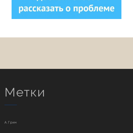
Метки
А.Грин