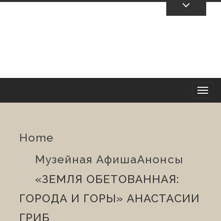
Skip
To
Content
T
o
Home
g
Музейная Афиша
Анонсы
g
«ЗЕМЛЯ ОБЕТОВАННАЯ:
l
ГОРОДА И ГОРЫ» АНАСТАСИИ
e
ГРИБ