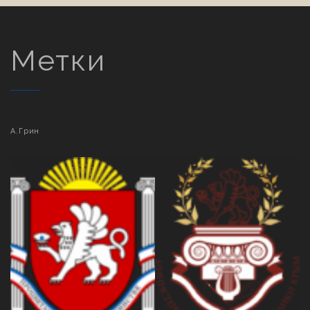
Метки
А.Грин