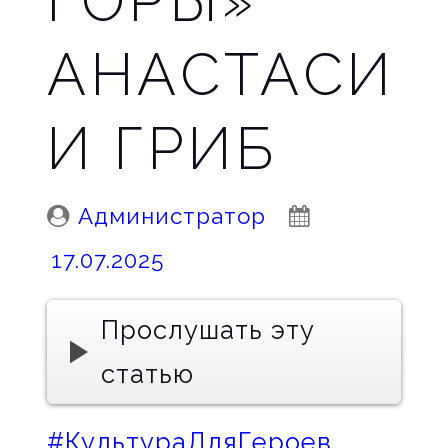
ГОРЫ»
АНАСТАСИ
И ГРИБ
Posted
Posted
Администратор
By:
On:
17.07.2025
Прослушать эту
статью
#КультураДляГероев
,