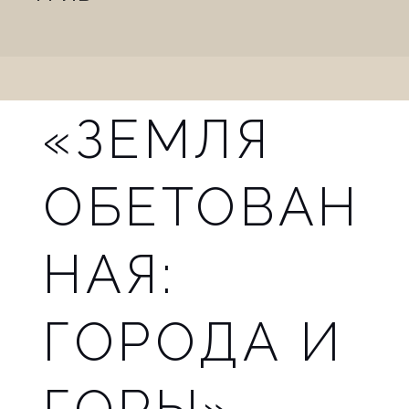
n
a
v
«ЗЕМЛЯ
i
g
ОБЕТОВАН
a
t
НАЯ:
i
ГОРОДА И
o
n