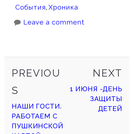
События
,
Хроника
Leave a comment
PREVIOUS
NE
Continue
PREVIOU
NEXT
POST
PO
S
1 ИЮНЯ -ДЕНЬ
Reading
ЗАЩИТЫ
НАШИ ГОСТИ.
ДЕТЕЙ
РАБОТАЕМ С
ПУШКИНСКОЙ