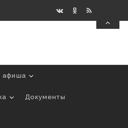
я афиша
ка
Документы