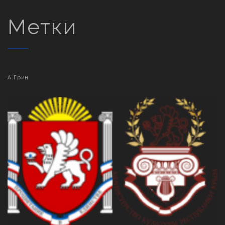
Метки
А.Грин