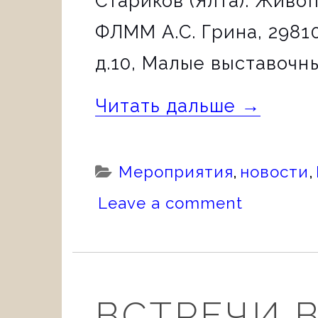
Стариков (Ялта). Живо
ФЛММ А.С. Грина, 29810
д.10, Малые выставочн
«ПЛАНЫ
Читать дальше
→
МЕРОПР
2022»
Categories:
Мероприятия
,
новости
,
Leave a comment
ВСТРЕЧИ В