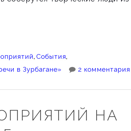
ЧИ
АНЕ»
роприятий
,
События
,
речи в Зурбагане»
2 комментария
ОПРИЯТИЙ НА