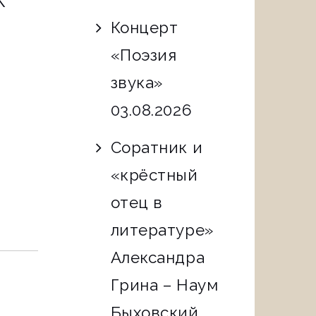
К
Концерт
«Поэзия
звука»
03.08.2026
Соратник и
«крёстный
отец в
литературе»
Александра
Грина – Наум
Быховский.