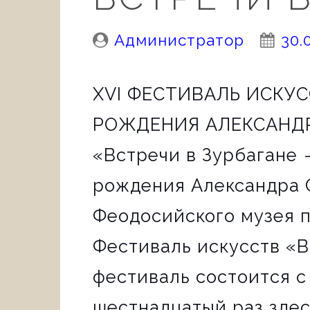
Posted
Pos
Администратор
30.
By:
On:
XVI ФЕСТИВАЛЬ ИСКУ
РОЖДЕНИЯ АЛЕКСАНДРА
«Встречи в Зурбагане 
рождения Александра 
Феодосийского музея 
Фестиваль искусств «В
фестиваль состоится с 
шестнадцатый раз здес